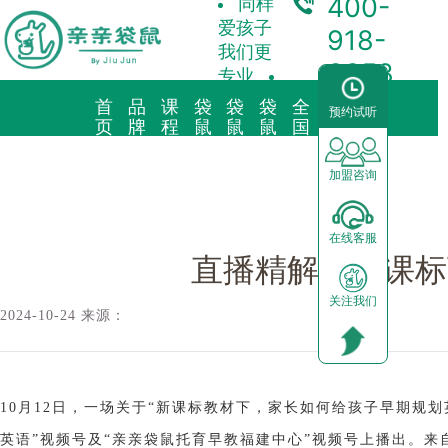
400-
同样
爱孩子
918-
我们更
3358
专业
首
品
课
袋
袋
袋
全
合
预约试听
袋鼠新闻/
直播精解：新课标下英语启蒙，从阅读开始
页
牌
程
鼠
鼠
鼠
国
作
故
理
托
早
育
中
加
事
念
育
教
儿
心
盟
加盟咨询
品牌简介
教育理念
亲子早教
预约试听
前景分析
在线客服
海外KindyROO
三大体系
儿童素养
中心动态
加盟流程
直播精解：新课标
关注我们
中国亲亲袋鼠
九大课程
棕熊阅读
园区展示
运营支持
2024-10-24 来源：
社会荣誉历程
启蒙英语
合作模式
器械功能
加盟申请
10月12日，一场关于“新课标教材下，家长如何给孩子早期规划
英语”视频号及“亲亲袋鼠托育早教福建中心”视频号上播出。来