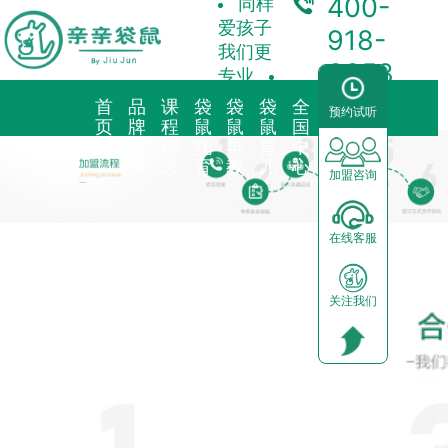
400-
同样
爱孩子
918-
我们更
3358
专业
首
品
课
袋
袋
袋
全
合
预约试听
页
牌
程
鼠
鼠
鼠
国
作
故
理
托
早
育
中
加
事
念
育
教
儿
心
盟
加盟咨询
品牌简介
教育理念
亲子早教
预约试听
前景分析
在线客服
海外KindyROO
三大体系
儿童素养
中心动态
加盟流程
关注我们
中国亲亲袋鼠
九大课程
棕熊阅读
园区展示
运营支持
社会荣誉历程
启蒙英语
合作模式
器械功能
加盟申请