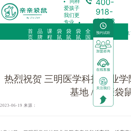
400-
同样
爱孩子
918-
我们更
3358
专业
首
品
课
袋
袋
袋
全
合
预约试听
袋鼠新闻/
热烈祝贺 三明医学科技职业学院亲亲袋鼠托育园 / 托
页
牌
程
鼠
鼠
鼠
国
作
故
理
托
早
育
中
加
事
念
育
教
儿
心
盟
加盟咨询
品牌简介
教育理念
亲子早教
预约试听
前景分析
在线客服
海外KindyROO
三大体系
儿童素养
中心动态
加盟流程
热烈祝贺 三明医学科技职业学
关注我们
中国亲亲袋鼠
九大课程
棕熊阅读
园区展示
运营支持
基地 / 亲亲
社会荣誉历程
启蒙英语
合作模式
2023-06-19 来源：
器械功能
加盟申请