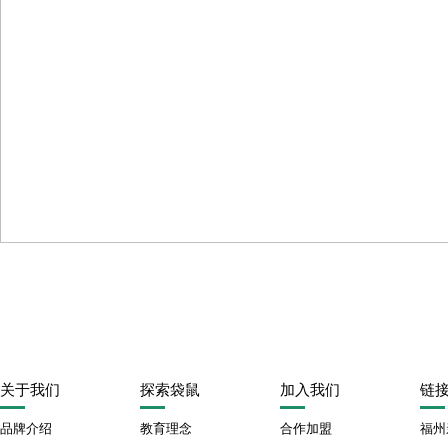
下一篇
【品牌动态】不忘初心 砥砺奋进！贺亲亲袋鼠公司党支部成立
关于我们
探索袋鼠
加入我们
链
品牌介绍
教育理念
合作加盟
福州