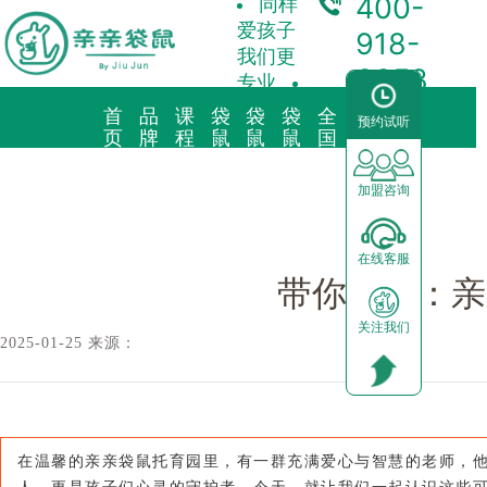
400-
同样
爱孩子
918-
我们更
3358
专业
首
品
课
袋
袋
袋
全
合
预约试听
袋鼠新闻/
带你认识：亲亲袋鼠托育园老师们
页
牌
程
鼠
鼠
鼠
国
作
故
理
托
早
育
中
加
事
念
育
教
儿
心
盟
加盟咨询
品牌简介
教育理念
亲子早教
预约试听
前景分析
在线客服
海外KindyROO
三大体系
儿童素养
中心动态
加盟流程
带你认识：亲
关注我们
中国亲亲袋鼠
九大课程
棕熊阅读
园区展示
运营支持
2025-01-25 来源：
社会荣誉历程
启蒙英语
合作模式
器械功能
加盟申请
在温馨的亲亲袋鼠托育园里，有一群充满爱心与智慧的老师，