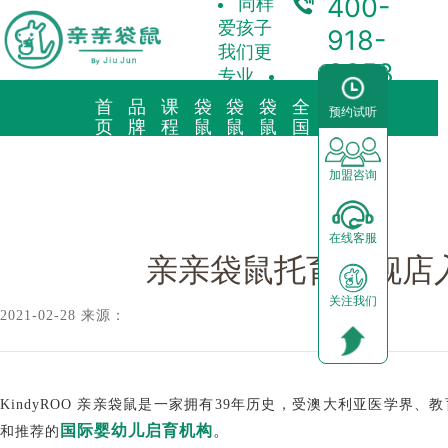
400-
同样
爱孩子
918-
我们更
3358
专业
首
品
课
袋
袋
袋
全
合
预约试听
袋鼠新闻/
亲亲袋鼠托育旗舰店入驻金融街宇洋 · 学位预订中
页
牌
程
鼠
鼠
鼠
国
作
故
理
托
早
育
中
加
事
念
育
教
儿
心
盟
加盟咨询
品牌简介
教育理念
亲子早教
预约试听
前景分析
在线客服
海外KindyROO
三大体系
儿童素养
中心动态
加盟流程
亲亲袋鼠托育旗舰店入
关注我们
中国亲亲袋鼠
九大课程
棕熊阅读
园区展示
运营支持
2021-02-28 来源：
社会荣誉历程
启蒙英语
合作模式
KindyROO 亲亲袋鼠是一家拥有39年历史，受澳大利亚医学界、
器械功能
加盟申请
国际婴幼儿启育机构
。
和推荐的