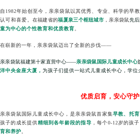
自1982年始创至今，亲亲袋鼠以其优秀、专业、科学的早
认可和喜爱。
在福建省的
福厦泉三个枢纽城市
，亲亲袋鼠
先后
童为中心的个性教育和优质教育
。
在崭新的一年，亲亲袋鼠迈出了全新的步伐——
亲亲袋鼠福建第十家直营中心——
亲亲袋鼠国际儿童成长中心
洋中央金座大厦，
为孩子们提供一站式儿童成长中心，学位
优质启育，安心守护
亲亲袋鼠国际儿童成长中心，是亲亲袋鼠首家集
早教、托育
孩子的成长提供
精细到各年龄段的指导
，每个0-12岁的孩
育和养护
。