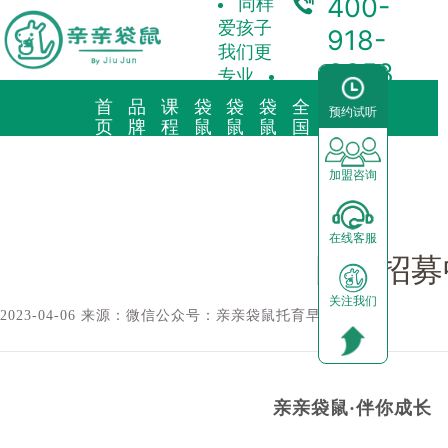
400-
同样
爱孩子
918-
我们更
3358
专业
首
品
课
袋
袋
袋
全
合
预约试听
袋鼠新闻/
团队招募中 诚邀优秀的你
页
牌
程
鼠
鼠
鼠
国
作
故
理
托
早
育
中
加
事
念
育
教
儿
心
盟
加盟咨询
品牌简介
教育理念
亲子早教
预约试听
前景分析
在线客服
海外KindyROO
三大体系
儿童素养
中心动态
加盟流程
团队招募
关注我们
中国亲亲袋鼠
九大课程
棕熊阅读
园区展示
运营支持
2023-04-06 来源：微信公众号：亲亲袋鼠托育早教中心
社会荣誉历程
启蒙英语
合作模式
器械功能
亲亲袋鼠·伴你成长
加盟申请