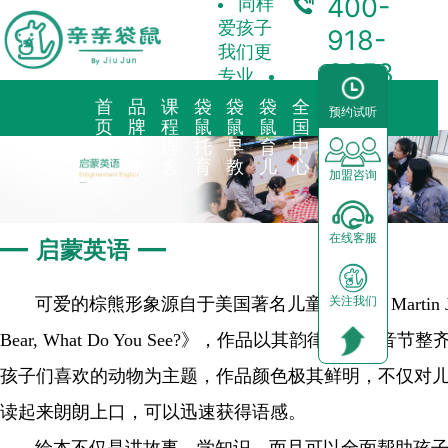
400-
同样
爱孩子
918-
我们更
3358
专业
首
品
课
袋
袋
袋
全
合
预约试听
页
牌
程
鼠
鼠
鼠
国
作
故
理
托
早
育
中
加
事
念
育
教
儿
心
盟
加盟咨询
品牌简介
教育理念
亲子早教
预约试听
前景分析
—
—
在线客服
启蒙英语
海外KindyROO
三大体系
儿童素养
中心动态
加盟流程
可爱的棕熊形象源自于美国著名儿童作家Bill Martin Jr.和国
关注我们
中国亲亲袋鼠
九大课程
棕熊阅读
园区展示
运营支持
Bear, What Do You See?》，作品以其韵律优
社会荣誉历程
启蒙英语
合作模式
孩子们喜欢的动物为主题，作品颜色极其鲜明，不仅对
器械功能
加盟申请
读起来朗朗上口，可以迅速获得语感。