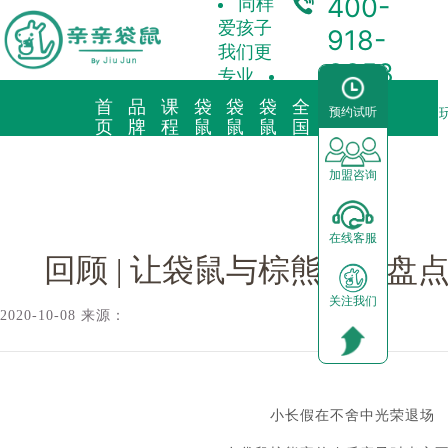
400-
同样
爱孩子
918-
我们更
3358
专业
首
品
课
袋
袋
袋
全
合
预约试听
袋鼠新闻/
回顾 | 让袋鼠与棕熊为你盘点，黄金假期里有什么好
页
牌
程
鼠
鼠
鼠
国
作
故
理
托
早
育
中
加
事
念
育
教
儿
心
盟
加盟咨询
品牌简介
教育理念
亲子早教
预约试听
前景分析
在线客服
海外KindyROO
三大体系
儿童素养
中心动态
加盟流程
回顾 | 让袋鼠与棕熊为你
关注我们
中国亲亲袋鼠
九大课程
棕熊阅读
园区展示
运营支持
2020-10-08 来源：
社会荣誉历程
启蒙英语
合作模式
器械功能
加盟申请
小长假在不舍中光荣退场