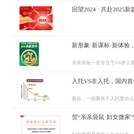
回望2024 · 共赴202
新形象·新课标·新体验
亲亲袋鼠一直专注于0-6岁
经历市场变化、行业调整等社
护、儿童早期发展指导
入托VS非入托，国内
最近，一份聚焦于入托婴幼儿
泛的关注和讨论。报告显示，
托婴幼儿。这一份首发于成
贺“亲亲袋鼠·妇女微家