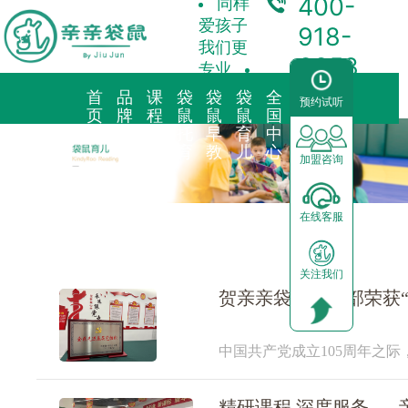
400-
同样
爱孩子
918-
我们更
3358
专业
首
品
课
袋
袋
袋
全
合
预约试听
页
牌
程
鼠
鼠
鼠
国
作
故
理
托
早
育
中
加
事
念
育
教
儿
心
盟
加盟咨询
品牌简介
教育理念
亲子早教
预约试听
前景分析
在线客服
海外KindyROO
三大体系
儿童素养
中心动态
加盟流程
关注我们
中国亲亲袋鼠
九大课程
棕熊阅读
园区展示
运营支持
贺亲亲袋鼠党支部荣获“
社会荣誉历程
启蒙英语
合作模式
中国共产党成立105周年之
器械功能
加盟申请
鼠托育服务有限公司支部委员
进基层党组织”称号。亲
精研课程 深度服务 —