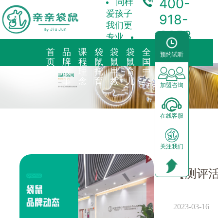
400-
同样
爱孩子
918-
我们更
3358
专业
首
品
课
袋
袋
袋
全
合
预约试听
页
牌
程
鼠
鼠
鼠
国
作
故
理
托
早
育
中
加
事
念
育
教
儿
心
盟
加盟咨询
品牌简介
教育理念
亲子早教
预约试听
前景分析
在线客服
海外KindyROO
三大体系
儿童素养
中心动态
加盟流程
关注我们
中国亲亲袋鼠
九大课程
棕熊阅读
园区展示
运营支持
社会荣誉历程
启蒙英语
合作模式
器械功能
加盟申请
2023-03-16