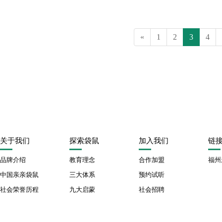
«
1
2
3
4
关于我们
探索袋鼠
加入我们
链
品牌介绍
教育理念
合作加盟
福州
中国亲亲袋鼠
三大体系
预约试听
社会荣誉历程
九大启蒙
社会招聘