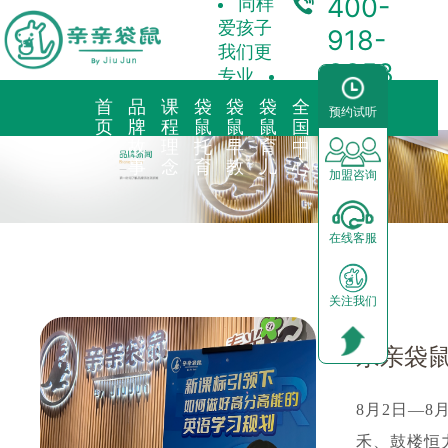
400-
同样
爱孩子
918-
我们更
3358
专业
首
品
课
袋
袋
袋
全
合
预约试听
页
牌
程
鼠
鼠
鼠
国
作
故
理
托
早
育
中
加
事
念
育
教
儿
心
盟
加盟咨询
品牌简介
教育理念
亲子早教
预约试听
前景分析
在线客服
海外KindyROO
三大体系
儿童素养
中心动态
加盟流程
关注我们
中国亲亲袋鼠
九大课程
棕熊阅读
园区展示
运营支持
社会荣誉历程
启蒙英语
合作模式
器械功能
加盟申请
8月2日—
禾、鼓楼恒